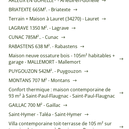
ARLEUX EN GOHELLE* - Arleux-en-Gohelle
BRIATEXTE 665M². - Briatexte
Terrain + Maison à Lauret (34270) - Lauret
LAGRAVE 1350 M². - Lagrave
CUNAC 785M².. - Cunac
RABASTENS 638 M². - Rabastens
Maison neuve ossature bois - 105m² habitables +
garage - MALLEMORT - Mallemort
PUYGOUZON 542M². - Puygouzon
MONTANS 707 M² - Montans
Confort thermique : maison contemporaine de
93 m² à Saint-Paul-Flaugnac - Saint-Paul-Flaugnac
GAILLAC 700 M² - Gaillac
Saint-Hymer - Taléa - Saint-Hymer
Villa contemporaine toit-terrasse de 105 m² sur