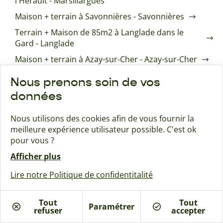
l'Hérault - Marsillargues
Maison + terrain à Savonnières - Savonnières
Terrain + Maison de 85m2 à Langlade dans le
Gard - Langlade
Maison + terrain à Azay-sur-Cher - Azay-sur-Cher
Maison + terrain à Channay-sur-Lathan -
Nous prenons soin de vos
Channay-sur-Lathan
données
Maison neuve ossature bois à Montpezat-de-
Quercy - Montpezat-de-Quercy
Nous utilisons des cookies afin de vous fournir la
Terrain + Maison de 130m2 à Grabels dans
meilleure expérience utilisateur possible. C'est ok
l'Hérault - Grabels
pour vous ?
Maison neuve ossature bois 3 chambres sur
Afficher plus
terrain viabilisé à Lalbenque - Lalbenque
Lire notre Politique de confidentitalité
Terrain + Maison de 90m2 à Entre-Vignes dans
l'Hérault - Entre-Vignes
Tout
Tout
Paramétrer
Terrain + Maison de 98m2 à Combaillaux dans
refuser
accepter
l'Hérault - Combaillaux