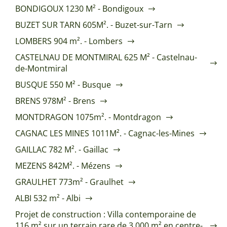
BONDIGOUX 1230 M² - Bondigoux
BUZET SUR TARN 605M². - Buzet-sur-Tarn
LOMBERS 904 m². - Lombers
CASTELNAU DE MONTMIRAL 625 M² - Castelnau-
de-Montmiral
BUSQUE 550 M² - Busque
BRENS 978M² - Brens
MONTDRAGON 1075m². - Montdragon
CAGNAC LES MINES 1011M². - Cagnac-les-Mines
GAILLAC 782 M². - Gaillac
MEZENS 842M². - Mézens
GRAULHET 773m² - Graulhet
ALBI 532 m² - Albi
Projet de construction : Villa contemporaine de
116 m² sur un terrain rare de 3 000 m² en centre-