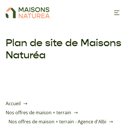
Nos inspirations
Plan de site de Maisons
Naturéa
Nos réalisations
Nos offres
À propos
Accueil
Trouver une agence
Nos offres de maison + terrain
Nos offres de maison + terrain - Agence d'Albi
Contact