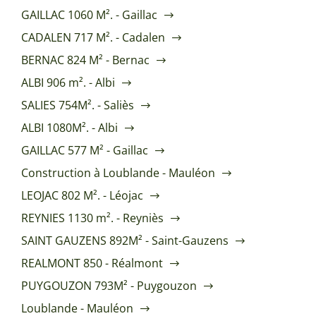
GAILLAC 1060 M². - Gaillac
CADALEN 717 M². - Cadalen
BERNAC 824 M² - Bernac
ALBI 906 m². - Albi
SALIES 754M². - Saliès
ALBI 1080M². - Albi
GAILLAC 577 M² - Gaillac
Construction à Loublande - Mauléon
LEOJAC 802 M². - Léojac
REYNIES 1130 m². - Reyniès
SAINT GAUZENS 892M² - Saint-Gauzens
REALMONT 850 - Réalmont
PUYGOUZON 793M² - Puygouzon
Loublande - Mauléon