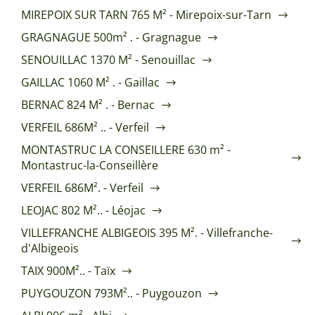
MIREPOIX SUR TARN 765 M² - Mirepoix-sur-Tarn
GRAGNAGUE 500m² . - Gragnague
SENOUILLAC 1370 M² - Senouillac
GAILLAC 1060 M² . - Gaillac
BERNAC 824 M² . - Bernac
VERFEIL 686M² .. - Verfeil
MONTASTRUC LA CONSEILLERE 630 m² -
Montastruc-la-Conseillère
VERFEIL 686M². - Verfeil
LEOJAC 802 M².. - Léojac
VILLEFRANCHE ALBIGEOIS 395 M². - Villefranche-
d'Albigeois
TAIX 900M².. - Taïx
PUYGOUZON 793M².. - Puygouzon