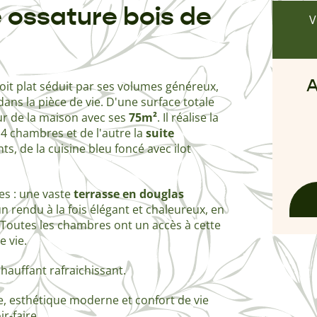
ossature bois de
V
A
oit plat séduit par ses volumes généreux,
ans la pièce de vie. D'une surface totale
œur de la maison avec ses
75m²
. Il réalise la
 4 chambres et de l'autre la
suite
ts, de la cuisine bleu foncé avec ilot
res : une vaste
terrasse en douglas
un rendu à la fois élégant et chaleureux, en
 Toutes les chambres ont un accès à cette
e vie.
hauffant rafraichissant.
ée, esthétique moderne et confort de vie
r-faire.