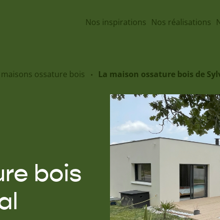
Nos inspirations
Nos réalisations
N
e maisons ossature bois
La maison ossature bois de Sylv
re bois
al