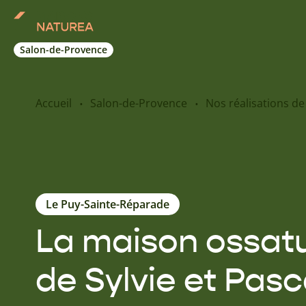
Salon-de-Provence
Accueil
Salon-de-Provence
Nos réalisations d
Le Puy-Sainte-Réparade
La maison ossatu
de Sylvie et Pasc