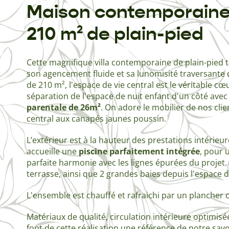
Maison contemporaine 
210 m² de plain-pied
Cette magnifique villa contemporaine de plain-pied t
son agencement fluide et sa lunomisité traversante d
de 210 m², l'espace de vie central est le véritable c
séparation de l'espace de nuit enfant d'un côté avec
parentale de 26m²
. On adore le mobilier de nos clien
central aux canapés jaunes poussin.
L’extérieur est à la hauteur des prestations intérieu
accueille une
piscine parfaitement intégrée
, pour 
parfaite harmonie avec les lignes épurées du projet.
terrasse, ainsi que 2 grandes baies depuis l'espace d
L'ensemble est chauffé et rafraichi par un plancher c
Matériaux de qualité, circulation intérieure optimis
font de cette réalisation une référence de notre savoi