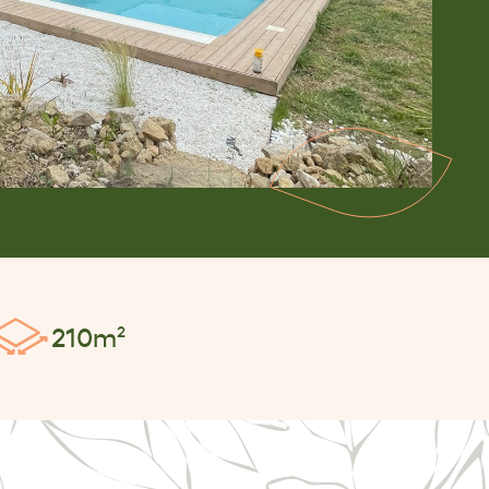
210m²