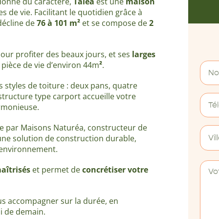
 donne du caractère,
Taléa
est une
maison
de vie. Facilitant le quotidien grâce à
 décline de
76 à 101 m²
et se compose de
2
pour profiter des beaux jours, et ses
larges
 pièce de vie d’environ 44m
²
.
s styles de toiture : deux pans, quatre
structure type carport accueille votre
armonieuse.
 par Maisons Naturéa, constructeur de
 une solution de construction durable,
Vil
’environnement.
aîtrisés
et permet de
concrétiser votre
ous accompagner sur la durée, en
ui de demain.