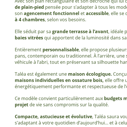
Avec son plan rectangulaire et son décroché qui lui
de plain-pied
pensée pour s’adapter à tous les modes 
son
agencement fonctionnel
et
accessible
, elle se
à 4 chambres
, selon vos besoins.
Elle séduit par sa
grande terrasse à l’avant
, idéale 
baies vitrées
qui apportent de la luminosité dans sa
Entièrement
personnalisable
, elle propose plusieur
pans, contemporain ou traditionnel. À l’arrière, une 
véhicule à l’abri, tout en préservant sa silhouette h
Taléa est également une
maison écologique.
Conçue
maisons individuelles en ossature bois,
elle offre
énergétiquement performante et respectueuse de l
Ce modèle convient particulièrement aux
budgets m
projet
de vie sans compromis sur la qualité.
Compacte, astucieuse et évolutive
, Taléa saura v
s’adaptant à votre quotidien d’aujourd’hui… et à cel