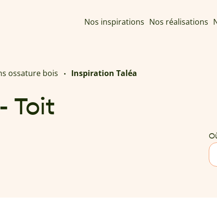
Nos inspirations
Nos réalisations
N
ns ossature bois
Inspiration Taléa
- Toit
Où