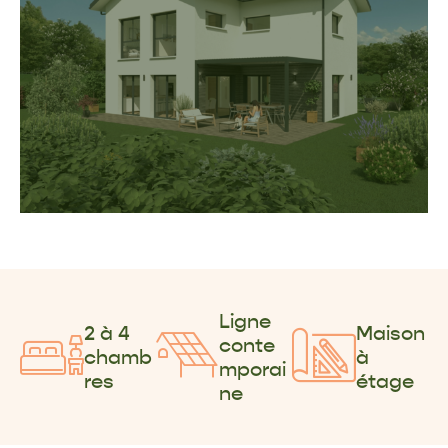
Ligne
2 à 4
Maison
conte
chamb
à
mporai
res
étage
ne