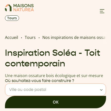
Tours
Nos inspirations
Accueil
Tours
Nos inspirations de maisons ossatur
Nos réalisations
Inspiration Soléa - Toit
contemporain
Nos offres
Une maison ossature bois écologique et sur-mesure
Prendre RDV
Où souhaitez-vous faire construire ?
Ville ou code postal
+33 2 47 50 00 47
OK