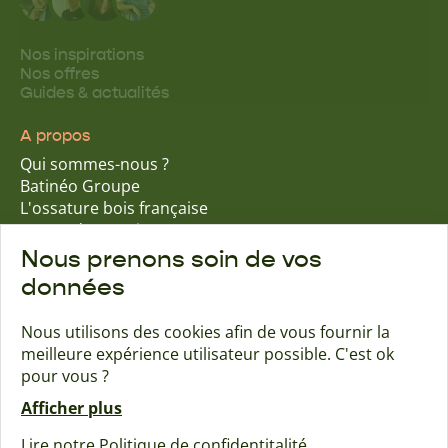
Nos inspirations
Nos offres
Guides & actualités
A propos
Qui sommes-nous ?
Batinéo Groupe
L'ossature bois française
15 ans d'expertise
Nos engagements écologiques
Nous prenons soin de vos
Nos garanties assurantielles
données
Nous utilisons des cookies afin de vous fournir la
meilleure expérience utilisateur possible. C'est ok
Trouver une agence
Contact
pour vous ?
Afficher plus
Maisons Naturéa
Lire notre Politique de confidentitalité