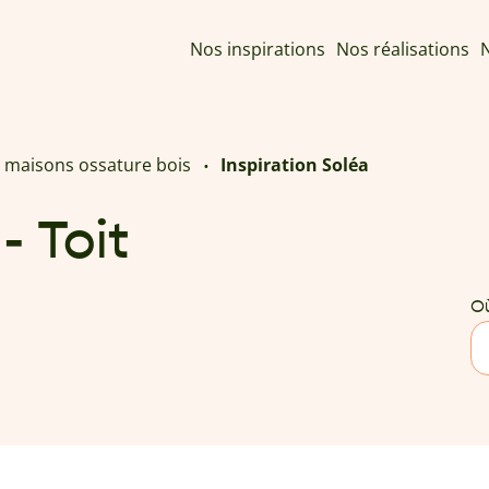
Nos inspirations
Nos réalisations
N
e maisons ossature bois
Inspiration Soléa
- Toit
Où