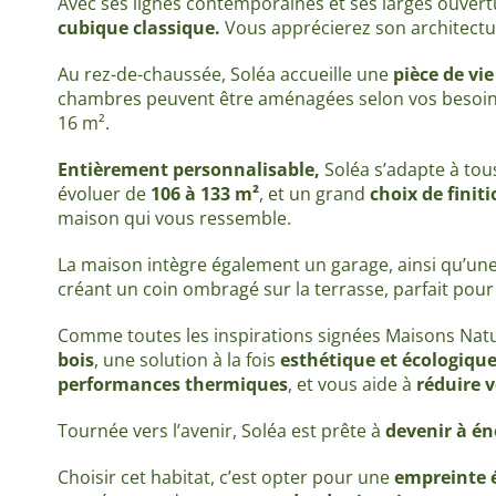
Avec ses lignes contemporaines et ses larges ouvertu
cubique classique.
Vous apprécierez son architect
Au rez-de-chaussée, Soléa accueille une
pièce de vie
chambres peuvent être aménagées selon vos besoins
16 m².
Entièrement personnalisable,
Soléa s’adapte à tous
évoluer de
106 à 133 m²
, et un grand
choix de finit
maison qui vous ressemble.
La maison intègre également un garage, ainsi qu’une 
créant un coin ombragé sur la terrasse, parfait pour
Comme toutes les inspirations signées Maisons Natu
bois
, une solution à la fois
esthétique et écologiqu
performances thermiques
, et vous aide à
réduire v
Tournée vers l’avenir, Soléa est prête à
devenir à én
Choisir cet habitat, c’est opter pour une
empreinte é