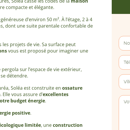
res, Soléa casse les codes de la
maison
ure compacte et élégante.
généreuse d’environ 50 m². À l’étage, 2 à 4
, dont une suite parentale confortable de
 les projets de vie. Sa surface peut
ions
vous est proposé
pour imaginer une
pergola sur l’espace de vie extérieur,
 se détendre.
Vil
réa, Soléa est construite en
ossature
e
. Elle vous assure d’
excellentes
otre budget énergie
.
ergie positive
.
cologique limitée
, une
construction