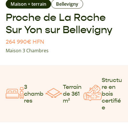
Maison + terrain
Bellevigny
Proche de La Roche
Sur Yon sur Bellevigny
264 990
€
HFN
Maison 3 Chambres
Structu
3
Terrain
re en
chamb
de 361
bois
res
m²
certifié
e