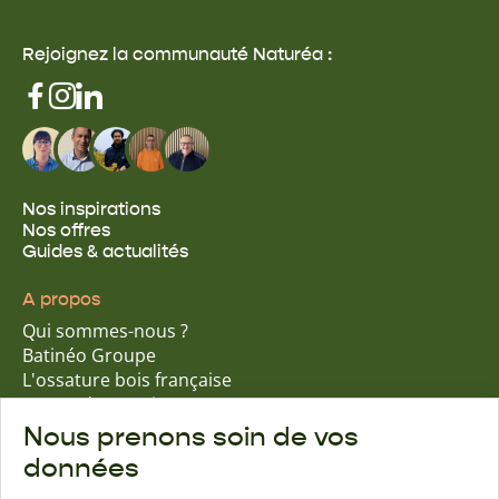
Rejoignez la communauté Naturéa :
Nos inspirations
Nos offres
Guides & actualités
A propos
Qui sommes-nous ?
Batinéo Groupe
L'ossature bois française
15 ans d'expertise
Nos engagements écologiques
Nous prenons soin de vos
Nos garanties assurantielles
données