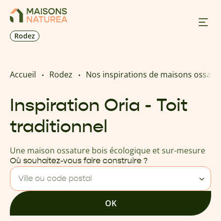
Rodez
Nos inspirations
Accueil
Rodez
Nos inspirations de maisons ossatu
Nos réalisations
Inspiration Oria - Toit
traditionnel
Nos offres
Une maison ossature bois écologique et sur-mesure
Prendre RDV
Où souhaitez-vous faire construire ?
Ville ou code postal
+33 5 65 73 17 33
OK