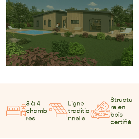
Structu
3 à 4
Ligne
re en
chamb
traditio
bois
res
nnelle
certifié