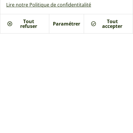
Lire notre Politique de confidentitalité
Tout
Tout
Paramétrer
refuser
Je suis intéressé
accepter
Inspiration Naya
116 à 138 m²
Toit Traditionnel
Rejoignez la communauté Naturéa :
Nos inspirations