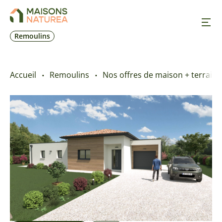
Remoulins
Nos inspirations
Accueil
Remoulins
Nos offres de maison + terrain
Nos réalisations
Nos offres
Prendre RDV
+33 4 90 70 11 11