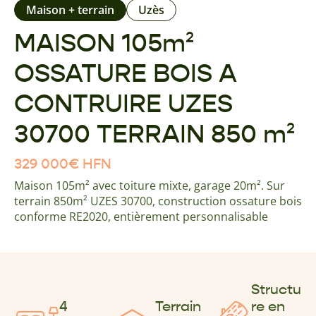
Maison + terrain
Uzès
MAISON 105m²
OSSATURE BOIS A
CONTRUIRE UZES
30700 TERRAIN 850 m²
329 000
€
HFN
Maison 105m² avec toiture mixte, garage 20m². Sur
terrain 850m² UZES 30700, construction ossature bois
conforme RE2020, entièrement personnalisable
Structu
4
Terrain
re en