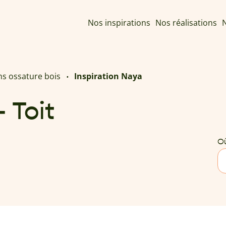
Nos inspirations
Nos réalisations
N
ns ossature bois
Inspiration Naya
 Toit
Où