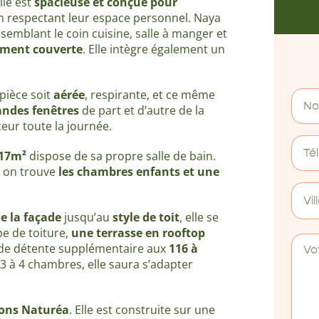
lle est
spacieuse et conçue pour
en respectant leur espace personnel. Naya
semblant le coin cuisine, salle à manger et
lement couverte
. Elle intègre également un
pièce soit
aérée
, respirante, et ce même
ndes fenêtres
de part et d’autre de la
ceur toute la journée.
 17m²
dispose de sa propre salle de bain.
ù on trouve
les chambres enfants et une
Vil
e la façade
jusqu’au
style de toit
, elle se
pe de toiture,
une terrasse en rooftop
 de détente supplémentaire aux
116 à
 à 4 chambres, elle saura s’adapter
sons Naturéa
. Elle est construite sur une