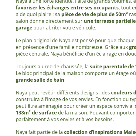
Naya a une forte identité. Faite de grands volumes, e
favoriser les échanges
entre ses occupants
, tout 
a de quoi plaire : sa
pièce de vie de plus de 50m²
ras
salon donne directement sur
une terrasse partiel
garage
pour abriter votre véhicule.
Le plan original de Naya est pensé pour que chaque 
en présence d’une famille nombreus
e
. Grâce aux
gra
pièce centrale, Naya bénéficie d’un éclairage en dou
Toujours au rez-de-chaussée, la
suite parentale de
Le bloc principal de la maison comporte un étage o
grande salle de bain
.
Naya peut revêtir différents designs : des
couleurs d
construira à l’image de vos envies. En fonction du ty
peut être aménagée pour créer un espace convivial
138m² de surface
de la maison. Pouvant comporter 3
parfaitement à vos envies et à vos besoins.
Naya fait partie de la
collection d’inspirations Mai