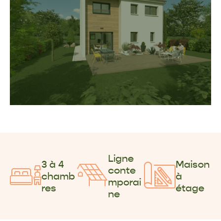
Ligne
3 à 4
Maison
conte
chamb
à
mporai
res
étage
ne