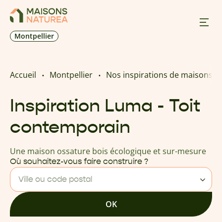
Montpellier
Nos inspirations
Accueil
Montpellier
Nos inspirations de maisons o
Nos réalisations
Inspiration Luma - Toit
contemporain
Nos offres
Une maison ossature bois écologique et sur-mesure
Prendre RDV
Où souhaitez-vous faire construire ?
Ville ou code postal
+33 4 67 85 69 39
OK