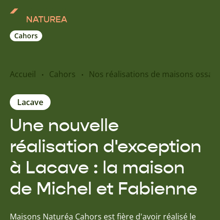
Cahors
Nos inspirations
Accueil
Cahors
Nos réalisations de maisons ossatu
Nos réalisations
Lacave
Une nouvelle
Nos offres
réalisation d'exception
Prendre RDV
à Lacave : la maison
de Michel et Fabienne
+33 5 65 31 12 87
Maisons Naturéa Cahors est fière d'avoir réalisé le