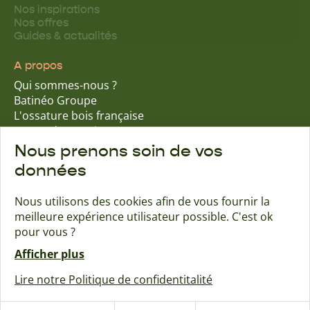
Nos inspirations
Nos offres
Guides & actualités
A propos
Qui sommes-nous ?
Batinéo Groupe
L'ossature bois française
15 ans d'expertise
Nos engagements écologiques
Nous prenons soin de vos
Nos garanties assurantielles
données
Nous utilisons des cookies afin de vous fournir la
meilleure expérience utilisateur possible. C'est ok
Trouver une agence
Contact
pour vous ?
Afficher plus
Maisons Naturéa
Lire notre Politique de confidentitalité
Créé avec passion par Pure illusion
Mentions légales