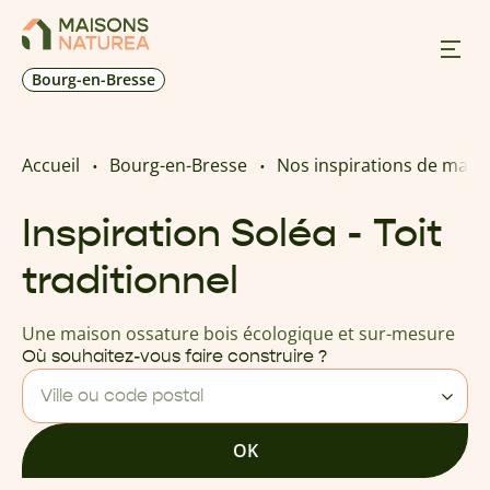
Bourg-en-Bresse
Nos inspirations
Accueil
Bourg-en-Bresse
Nos inspirations de mais
Nos réalisations
Inspiration Soléa - Toit
traditionnel
Nos offres
Une maison ossature bois écologique et sur-mesure
Prendre RDV
Où souhaitez-vous faire construire ?
Ville ou code postal
+33 4 74 52 62 23
OK