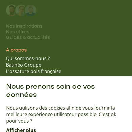
Nos inspirations
Nos offres
Guides & actualités
A propos
Qui sommes-nous ?
Batinéo Groupe
L'ossature bois française
15 ans d'expertise
Nos engagements écologiques
Nous prenons soin de vos
Nos garanties assurantielles
données
Nous utilisons des cookies afin de vous fournir la
meilleure expérience utilisateur possible. C'est ok
Trouver une agence
Contact
pour vous ?
Afficher plus