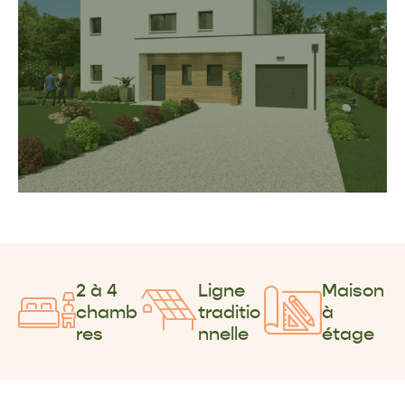
2 à 4
Ligne
Maison
chamb
traditio
à
res
nnelle
étage