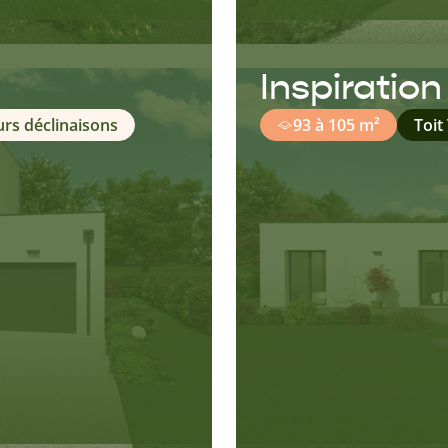
Inspiratio
urs déclinaisons
93 à 105 m²
Toit