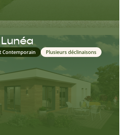
n Lunéa
it Contemporain
Plusieurs déclinaisons