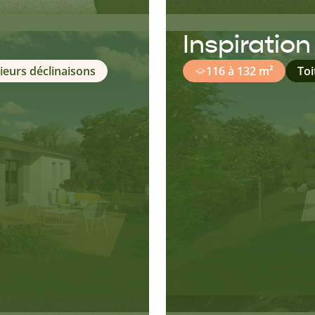
Inspiratio
ieurs déclinaisons
116 à 132 m²
To