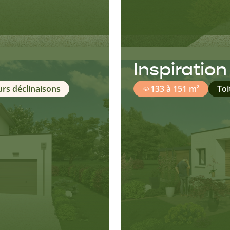
Inspiratio
urs déclinaisons
133 à 151 m²
To