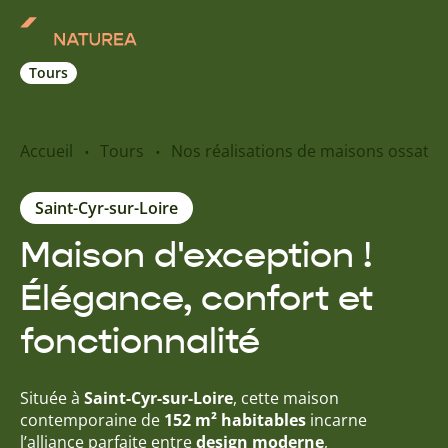
Tours
Nos inspirations
Accueil
Tours
Nos réalisations de maisons ossatur
Nos réalisations
Saint-Cyr-sur-Loire
Maison d'exception !
Nos offres
Élégance, confort et
Prendre RDV
fonctionnalité
+33 2 47 50 00 47
Située à
Saint-Cyr-sur-Loire
, cette maison
contemporaine de
152 m² habitables
incarne
l’alliance parfaite entre
design moderne
,