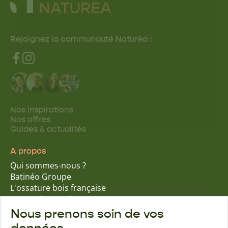
Rejoignez la communauté Naturéa :
Nos inspirations
Nos offres
Guides & actualités
A propos
Qui sommes-nous ?
Batinéo Groupe
L'ossature bois française
15 ans d'expertise
Nos engagements écologiques
Nous prenons soin de vos
Nos garanties assurantielles