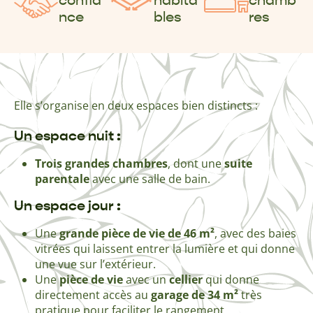
confia
habita
chamb
nce
bles
res
Elle s’organise en deux espaces bien distincts :
Un espace nuit :
Trois grandes chambres
, dont une
suite
parentale
avec une salle de bain.
Un espace jour :
Une
grande pièce de vie de 46 m²
, avec des baies
vitrées qui laissent entrer la lumière et qui donne
une vue sur l’extérieur.
Une
pièce de vie
avec un
cellier
qui donne
directement accès au
garage de 34 m²
très
pratique pour faciliter le rangement.