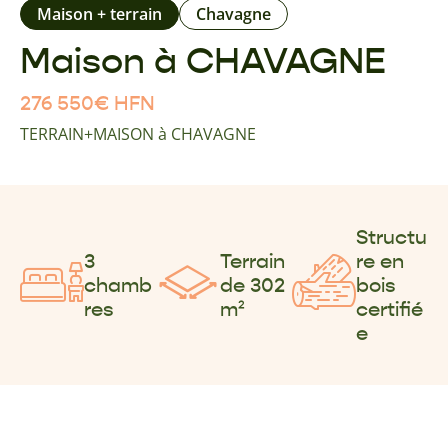
Maison + terrain
Chavagne
Maison à CHAVAGNE
276 550
€
HFN
TERRAIN+MAISON à CHAVAGNE
Structu
3
Terrain
re en
chamb
de 302
bois
res
m²
certifié
e