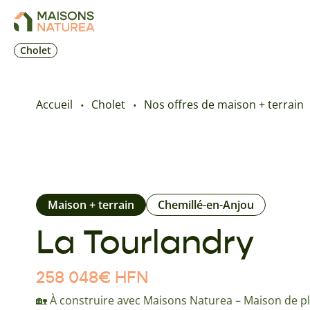
Cholet
Accueil
Cholet
Nos offres de maison + terrain
Maison + terrain
Chemillé-en-Anjou
La Tourlandry
258 048
€
HFN
🏡 À construire avec Maisons Naturea – Maison de pl