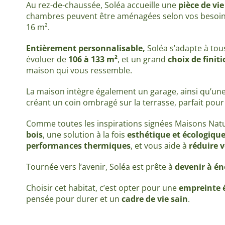
Au rez-de-chaussée, Soléa accueille une
pièce de vie
chambres peuvent être aménagées selon vos besoins
16 m².
Entièrement personnalisable,
Soléa s’adapte à tous
évoluer de
106 à 133 m²
, et un grand
choix de finit
maison qui vous ressemble.
La maison intègre également un garage, ainsi qu’une 
créant un coin ombragé sur la terrasse, parfait pour
Comme toutes les inspirations signées Maisons Natu
bois
, une solution à la fois
esthétique et écologiqu
performances thermiques
, et vous aide à
réduire v
Tournée vers l’avenir, Soléa est prête à
devenir à én
Choisir cet habitat, c’est opter pour une
empreinte é
pensée pour durer et un
cadre de vie sain
.