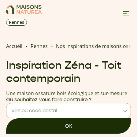
Rennes
Nos inspirations
Accueil
Rennes
Nos inspirations de maisons ossat
Nos réalisations
Inspiration Zéna - Toit
contemporain
Nos offres
Une maison ossature bois écologique et sur-mesure
Prendre RDV
Où souhaitez-vous faire construire ?
Ville ou code postal
+33 2 23 25 12 39
OK