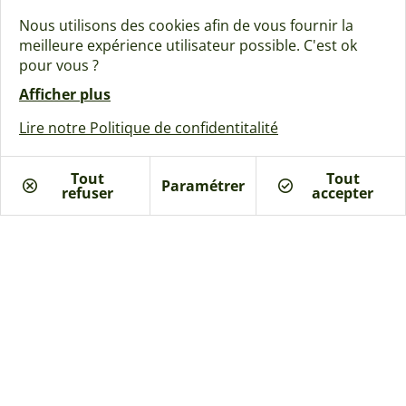
Rejoignez la communauté Naturéa :
Nous utilisons des cookies afin de vous fournir la
meilleure expérience utilisateur possible. C'est ok
pour vous ?
Afficher plus
Lire notre Politique de confidentitalité
Nos inspirations
Nos offres
Tout
Tout
Guides & actualités
Paramétrer
refuser
Je suis intéressé
accepter
A propos
Qui sommes-nous ?
Batinéo Groupe
L'ossature bois française
15 ans d'expertise
Nos engagements écologiques
Nos garanties assurantielles