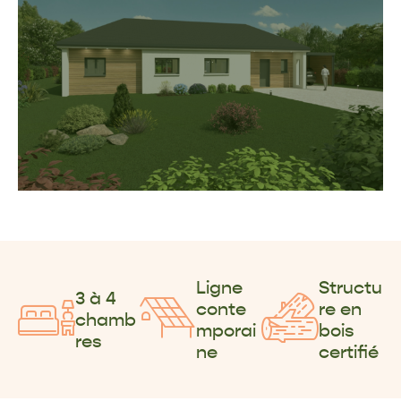
Ligne
Structu
3 à 4
conte
re en
chamb
mporai
bois
res
ne
certifié