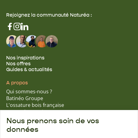
Rejoignez la communauté Naturéa :
Nos inspirations
Nos offres
Guides & actualités
A propos
Qui sommes-nous ?
Batinéo Groupe
L'ossature bois française
15 ans d'expertise
Nos engagements écologiques
Nous prenons soin de vos
Nos garanties assurantielles
données