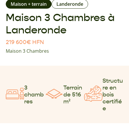
Maison + terrain
Landeronde
Maison 3 Chambres à
Landeronde
219 600
€
HFN
Maison 3 Chambres
Structu
3
Terrain
re en
chamb
de 516
bois
res
m²
certifié
e