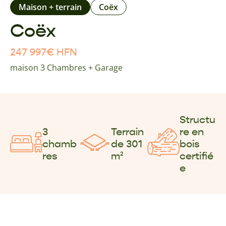
Maison + terrain
Coëx
Coëx
247 997
€
HFN
maison 3 Chambres + Garage
Structu
3
Terrain
re en
chamb
de 301
bois
res
m²
certifié
e