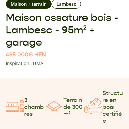
Maison + terrain
Lambesc
Maison ossature bois -
Lambesc - 95m² +
garage
435 000
€
HFN
Inspiration LUMA
Structu
3
Terrain
re en
chamb
de 300
bois
res
m²
certifié
e