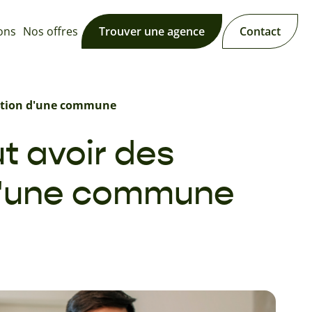
ions
Nos offres
Trouver une agence
Contact
ration d'une commune
t avoir des
 d'une commune