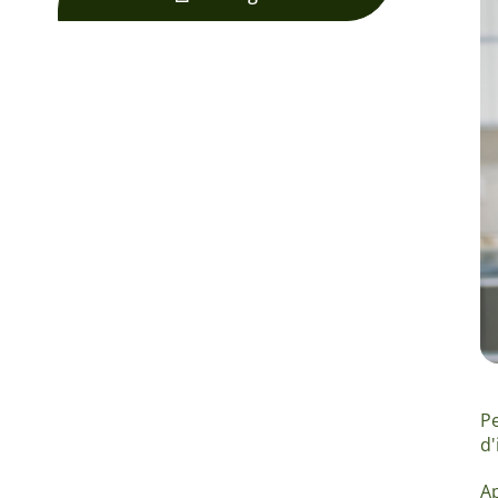
Pe
d'
Ap