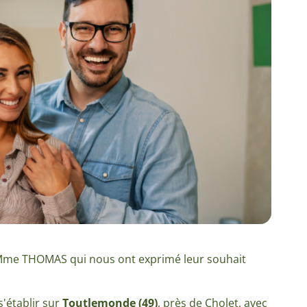
t Mme THOMAS qui nous ont exprimé leur souhait
s'établir sur
Toutlemonde (49)
, près de Cholet, avec