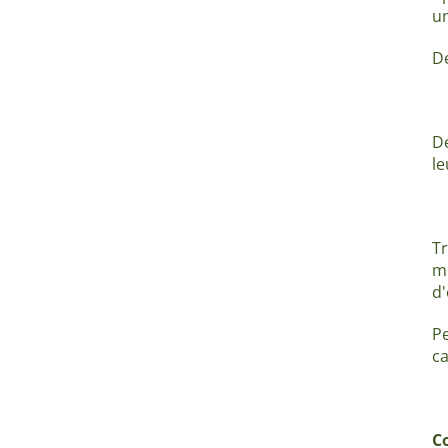
un
De
Dé
le
Tr
mu
d'
Pe
ca
C