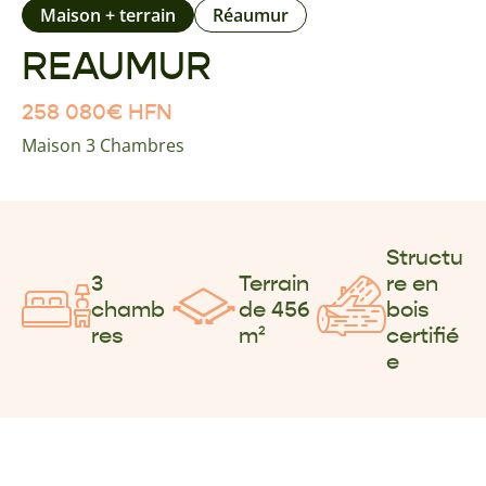
Maison + terrain
Réaumur
REAUMUR
258 080
€
HFN
Maison 3 Chambres
Structu
3
Terrain
re en
chamb
de 456
bois
res
m²
certifié
e