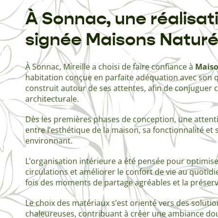
À Sonnac, une réalisat
signée Maisons Natur
À Sonnac, Mireille a choisi de faire confiance à
Maiso
habitation conçue en parfaite adéquation avec son q
construit autour de ses attentes, afin de conjuguer c
architecturale.
Dès les premières phases de conception, une attentio
entre l’esthétique de la maison, sa fonctionnalité et
environnant.
L’organisation intérieure a été pensée pour optimiser 
circulations et améliorer le confort de vie au quotidi
fois des moments de partage agréables et la préserv
Le choix des matériaux s’est orienté vers des solution
chaleureuses, contribuant à créer une ambiance dou