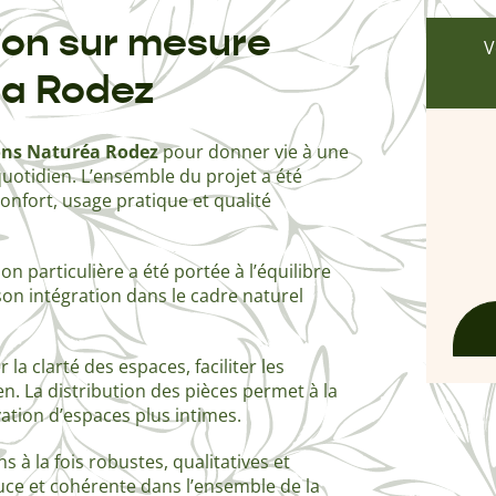
ion sur mesure
V
éa Rodez
ns Naturéa Rodez
pour donner vie à une
uotidien. L’ensemble du projet a été
onfort, usage pratique et qualité
n particulière a été portée à l’équilibre
 son intégration dans le cadre naturel
la clarté des espaces, faciliter les
en. La distribution des pièces permet à la
ation d’espaces plus intimes.
s à la fois robustes, qualitatives et
ce et cohérente dans l’ensemble de la