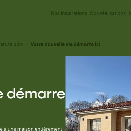
Nos inspirations
Nos réalisations
N
ature bois
Votre nouvelle vie démarre ici
ie démarre
âce à une maison entièrement