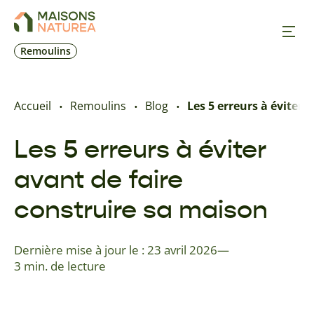
Remoulins
Nos inspirations
Accueil
Remoulins
Blog
Les 5 erreurs à éviter 
Nos réalisations
Les 5 erreurs à éviter
avant de faire
Nos offres
construire sa maison
Trouver une agence
Dernière mise à jour le : 23 avril 2026
—
Contact
3 min. de lecture