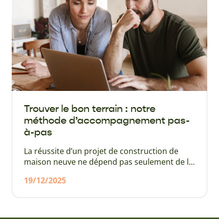
concrètement et quels matériaux préférer
aujourd'hui ? On fait le point ensemble en
analysant au passage comment Maisons
Naturéa se distingue !
Trouver le bon terrain : notre
méthode d’accompagnement pas-
à-pas
La réussite d’un projet de construction de
maison neuve ne dépend pas seulement de la
qualité de la construction. En effet, le choix de
19/12/2025
l’emplacement et du terrain sont tout aussi
importants pour le confort de sa future
maison. Chez Maisons Naturéa, nous
accompagnons chaque client dans cette