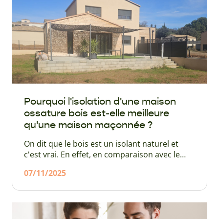
l'ensemble de ces démarches prend au moins
8 mois.
Pourquoi l'isolation d'une maison
ossature bois est-elle meilleure
qu'une maison maçonnée ?
On dit que le bois est un isolant naturel et
c'est vrai. En effet, en comparaison avec le
ciment, les déperditions thermiques sont bien
07/11/2025
moins importantes. Toutefois, cela ne signifie
pas pour autant que l'isolation d'une maison
à ossature bois ne doit pas être optimisée.
Mais quelle forme celle-ci doit-elle prendre