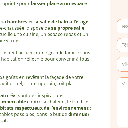
propriété pour
laisser place à un espace
es chambres et la salle de bain à l’étage
,
-de-chaussée, dispose de
sa propre salle
ccueille une cuisine, un espace repas et un
ie vitrée.
 elle peut accueillir une grande famille sans
e habitation réfléchie pour convenir à tous
Vil
vos goûts en revêtant la façade de votre
 traditionnel, contemporain, toit plat…
aturéa
, sont des inspirations
n impeccable
contre la chaleur , le froid, le
bitats respectueux de l'environnement
:
sables possibles, dans le but de
diminuer
tal
.