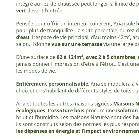
intégré au rez-de-chaussée peut longer la limite de 
vert
devant l’entrée.
Pensée pour offrir un intérieur cohérent, Aria isole
l
pour plus de tranquillité. La suite parentale, au rez
d’eau
. L’espace de vie principal, d’au moins 42m², a
salon. Il donne
vue sur une terrasse
via une large ba
D’une surface de
82 à 124m², avec 2 à 5 chambres
,
jamais donner l’impression d’être à l’étroit. C’est un
les modes de vie.
Entièrement personnalisable
, Aria se modulera à 
choix et en s’habillant de différents styles de toits :
Aria et toutes les autres maisons signées
Maisons N
écologiques
. L’
ossature bois
procure une
isolatio
bruit et l’humidité. Les maisons Naturéa sont des
ha
ils sont construits selon des normes les plus respon
les dépenses en énergie
et l’impact environnemen