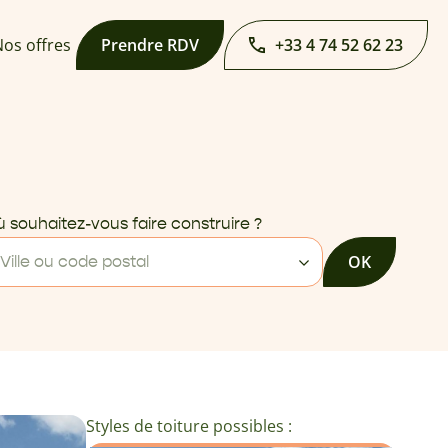
os offres
Prendre RDV
+33 4 74 52 62 23
 souhaitez-vous faire construire ?
OK
Ville ou code postal
Styles de toiture possibles :