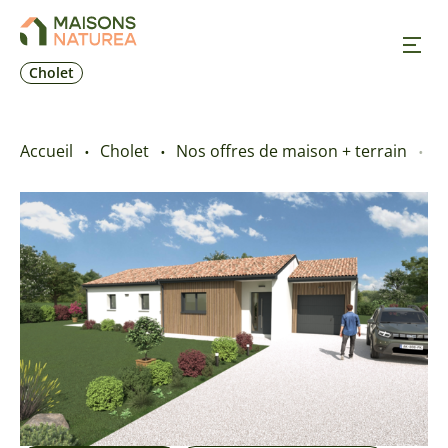
Cholet
Nos inspirations
Accueil
Cholet
Nos offres de maison + terrain
G
Nos réalisations
Nos offres
Prendre RDV
+33 2 41 62 30 84