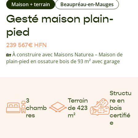
Maison + terrain
Beaupréau-en-Mauges
Gesté maison plain-
pied
239 567
€
HFN
🏡 À construire avec Maisons Naturea – Maison de
plain-pied en ossature bois de 93 m² avec garage
Structu
3
Terrain
re en
chamb
de 423
bois
res
m²
certifié
e