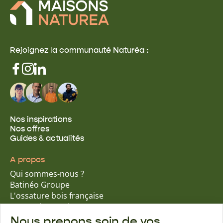
Rejoignez la communauté Naturéa :
Nos inspirations
Nos offres
Guides & actualités
A propos
Qui sommes-nous ?
Batinéo Groupe
L'ossature bois française
15 ans d'expertise
Nos engagements écologiques
Nous prenons soin de vos