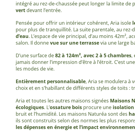
intégré au rez-de-chaussée peut longer la limite de 
vert
devant l’entrée.
Pensée pour offrir un intérieur cohérent, Aria isole
l
pour plus de tranquillité. La suite parentale, au rez
d’eau
. L’espace de vie principal, d’au moins 42m², a
salon. Il donne
vue sur une terrasse
via une large ba
D’une surface de
82 à 124m², avec 2 à 5 chambres
,
jamais donner l’impression d’être à l’étroit. C’est un
les modes de vie.
Entièrement personnalisable
, Aria se modulera à 
choix et en s’habillant de différents styles de toits :
Aria et toutes les autres maisons signées
Maisons N
écologiques
. L’
ossature bois
procure une
isolatio
bruit et l’humidité. Les maisons Naturéa sont des
ha
ils sont construits selon des normes les plus respon
les dépenses en énergie
et l’impact environnemen