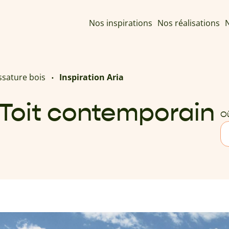
Nos inspirations
Nos réalisations
N
ssature bois
Inspiration Aria
- Toit contemporain
Où