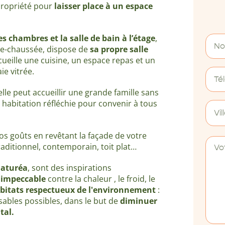
propriété pour
laisser place à un espace
es chambres et la salle de bain à l’étage
,
-de-chaussée, dispose de
sa propre salle
ccueille une cuisine, un espace repas et un
ie vitrée.
 elle peut accueillir une grande famille sans
e habitation réfléchie pour convenir à tous
Vil
vos goûts en revêtant la façade de votre
 traditionnel, contemporain, toit plat…
aturéa
, sont des inspirations
n impeccable
contre la chaleur , le froid, le
bitats respectueux de l'environnement
:
sables possibles, dans le but de
diminuer
tal
.