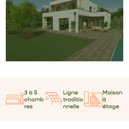
3 à 5
Ligne
Maison
chamb
traditio
à
res
nnelle
étage