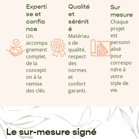
Experti
Qualité
Sur
se et
et
mesure
confia
sérénit
Chaque
nce
é
projet
est
Un
Matériau
personn
accompa
x de
alisé
gnement
qualité,
pour
complet,
respect
correspo
de la
des
ndre à
concepti
normes
votre
on à la
et
style de
remise
confort
vie.
des clés.
garanti.
Le sur-mesure signé