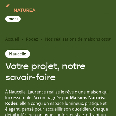
Rodez
Nos inspirations
Accueil
Rodez
Nos réalisations de maisons ossatur
Nos réalisations
Naucelle
Votre projet, notre
Nos offres
savoir-faire
Prendre RDV
À Naucelle, Laurence réalise le rêve d’une maison qui
+33 5 65 73 17 33
lui ressemble. Accompagnée par
Maisons Naturéa
Rodez
, elle a conçu un espace lumineux, pratique et
élégant, pensé pour accueillir son quotidien. Chaque
détail intérieur conjugue confort et style, offrant un