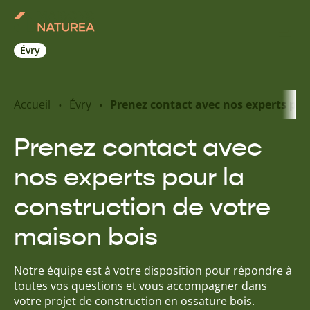
Évry
Nos inspirations
Accueil
Évry
Prenez contact avec nos experts pou
Nos réalisations
Prenez contact avec
nos experts pour la
Nos offres
construction de votre
Prendre RDV
maison bois
+33 9 83 28 46 95
Notre équipe est à votre disposition pour répondre à
toutes vos questions et vous accompagner dans
votre projet de construction en ossature bois.