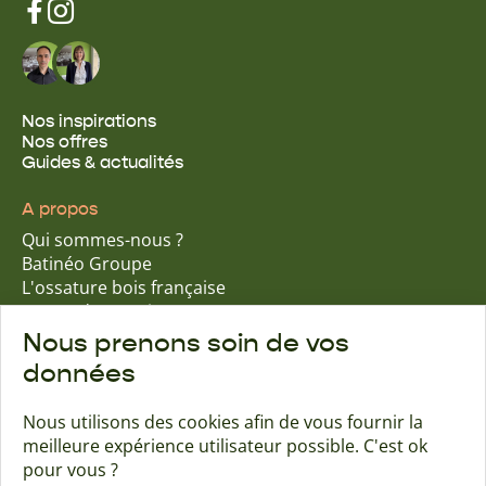
Nos inspirations
Nos offres
Guides & actualités
A propos
Qui sommes-nous ?
Batinéo Groupe
L'ossature bois française
15 ans d'expertise
Nos engagements écologiques
Nous prenons soin de vos
Nos garanties assurantielles
données
Nous utilisons des cookies afin de vous fournir la
meilleure expérience utilisateur possible. C'est ok
Trouver une agence
Contact
pour vous ?