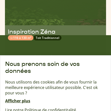
Inspiration Zéna
116 à 130 m²
Toit Traditionnel
Nous prenons soin de vos
données
Rejoignez la communauté Naturéa :
Nous utilisons des cookies afin de vous fournir la
meilleure expérience utilisateur possible. C'est ok
pour vous ?
Afficher plus
Lire notre Politique de confidentitalité