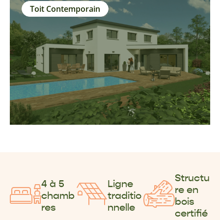
Toit Contemporain
Structu
4 à 5
Ligne
re en
chamb
traditio
bois
res
nnelle
certifié