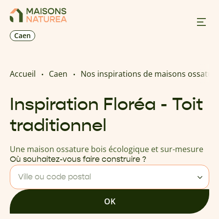
Caen
Nos inspirations
Accueil
Caen
Nos inspirations de maisons ossature
Nos réalisations
Inspiration Floréa - Toit
traditionnel
Nos offres
Une maison ossature bois écologique et sur-mesure
Prendre RDV
Où souhaitez-vous faire construire ?
Ville ou code postal
+33 2 31 84 06 85
OK