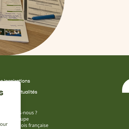
s inspirations
s offres
s
ides & actualités
propos
i sommes-nous ?
tinéo Groupe
pour
ossature bois française