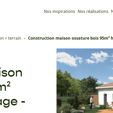
Nos inspirations
Nos réalisations
N
n + terrain
Construction maison ossature bois 95m² ha
ison
m²
age -