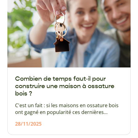
Combien de temps faut‑il pour
construire une maison à ossature
bois ?
C'est un fait : si les maisons en ossature bois
ont gagné en popularité ces dernières
années, ce n'est pas uniquement pour leur
28/11/2025
côté écologique et leur conformité à la
RE2020. Il existe en effet un autre argument :