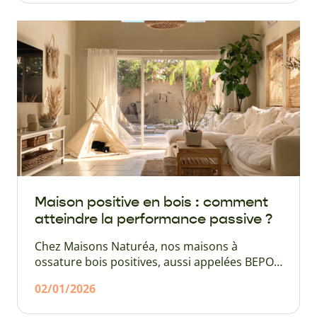
locales. Faire appel à Maisons Naturéa,
premier réseau français de constructeurs de
maisons bois est un gage de qualité.
Maison positive en bois : comment
atteindre la performance passive ?
Chez Maisons Naturéa, nos maisons à
ossature bois positives, aussi appelées BEPOS
(Bâtiment à énergie positive), remplissent un
02/01/2026
cahier des charges très strict pour atteindre
ce niveau de performance. Mais aujourd’hui,