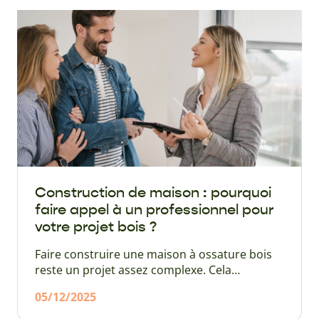
la durée de construction réduite par rapport
aux maisons maçonnées.
Construction de maison : pourquoi
faire appel à un professionnel pour
votre projet bois ?
Faire construire une maison à ossature bois
reste un projet assez complexe. Cela
nécessite un savoir-faire technique spécifique,
05/12/2025
un sens de l’organisation et une connaissance
des exigences règlementaires françaises et