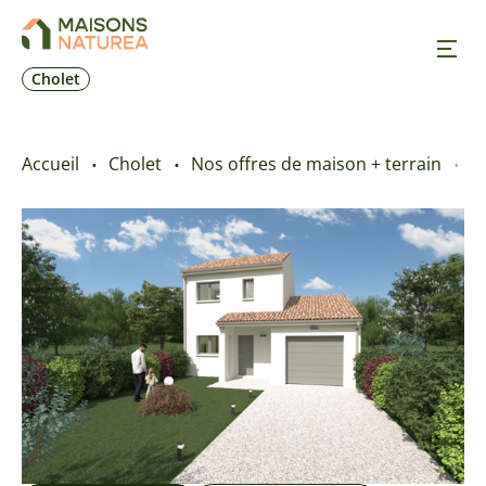
Cholet
Nos inspirations
Accueil
Cholet
Nos offres de maison + terrain
B
Nos réalisations
Nos offres
Prendre RDV
+33 2 41 62 30 84