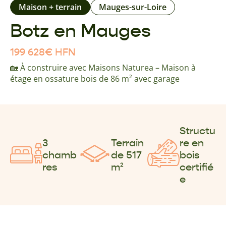
Maison + terrain
Mauges-sur-Loire
Botz en Mauges
199 628
€
HFN
🏡 À construire avec Maisons Naturea – Maison à
étage en ossature bois de 86 m² avec garage
Structu
3
Terrain
re en
chamb
de 517
bois
res
m²
certifié
e