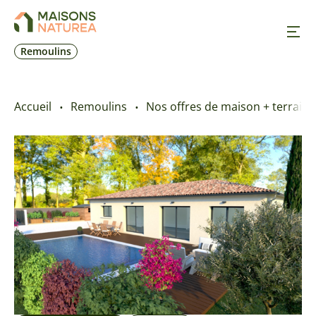
Remoulins
Nos inspirations
Accueil
Remoulins
Nos offres de maison + terrain
Nos réalisations
Nos offres
Prendre RDV
+33 4 90 70 11 11