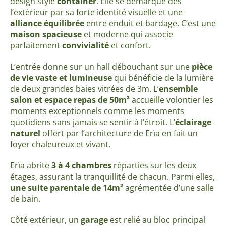
design style
container
. Elle se démarque dès
l’extérieur par sa forte identité visuelle et une
alliance équilibrée
entre enduit et bardage. C’est une
maison spacieuse
et moderne qui associe
parfaitement
convivialité
et confort.
L’entrée donne sur un hall débouchant sur une
pièce
de vie vaste et lumineuse
qui bénéficie de la lumière
de deux grandes baies vitrées de 3m. L’
ensemble
salon et espace repas de 50m²
accueille volontier les
moments exceptionnels comme les moments
quotidiens sans jamais se sentir à l’étroit. L’
éclairage
naturel
offert par l’architecture de Erïa en fait un
foyer chaleureux et vivant.
Erïa abrite
3 à 4 chambres
réparties sur les deux
étages, assurant la tranquillité de chacun. Parmi elles,
une suite parentale de 14m²
agrémentée d’une salle
de bain.
Côté extérieur, un
garage
est relié au bloc principal