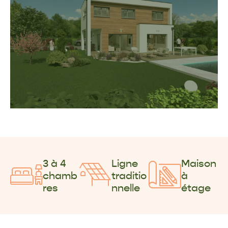
3 à 4
Ligne
Maison
chamb
traditio
à
res
nnelle
étage