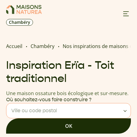
Chambéry
Nos inspirations
Accueil
Chambéry
Nos inspirations de maisons os
Nos réalisations
Inspiration Erïa - Toit
traditionnel
Nos offres
Une maison ossature bois écologique et sur-mesure.
Prendre RDV
Où souhaitez-vous faire construire ?
Ville ou code postal
+33 4 50 24 66 08
OK