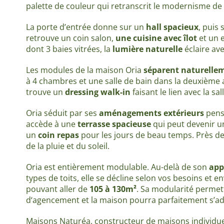
palette de couleur qui retranscrit le modernisme de
La porte d’entrée donne sur un
hall spacieux
, puis
retrouve un coin salon,
une cuisine avec îlot
et un 
dont 3 baies vitrées, la
lumière naturelle
éclaire av
Les modules de la maison Oria
séparent naturelleme
à 4 chambres et une salle de bain dans la deuxième a
trouve un
dressing walk-in
faisant le lien avec la sa
Oria séduit par ses
aménagements extérieurs
pensé
accède à une
terrasse spacieuse
qui peut devenir un
un
coin repas
pour les jours de beau temps. Près de
de la pluie et du soleil.
Oria est entièrement modulable. Au-delà de son
app
types de toits, elle se décline selon vos besoins et e
pouvant aller de
105 à 130m²
. Sa modularité permet
d‘agencement et la maison pourra parfaitement s’ada
Maisons Naturéa, constructeur de maisons individue