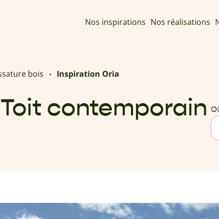
Nos inspirations
Nos réalisations
N
ssature bois
Inspiration Oria
- Toit contemporain
Où