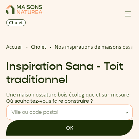
Cholet
Nos inspirations
Accueil
Cholet
Nos inspirations de maisons ossatu
Nos réalisations
Inspiration Sana - Toit
traditionnel
Nos offres
Une maison ossature bois écologique et sur-mesure
Prendre RDV
Où souhaitez-vous faire construire ?
Ville ou code postal
+33 2 41 62 30 84
OK