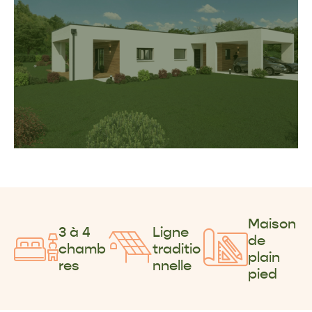
Maison
3 à 4
Ligne
de
chamb
traditio
plain
res
nnelle
pied