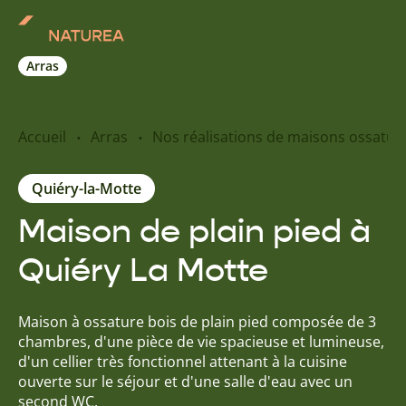
Arras
Nos inspirations
Accueil
Arras
Nos réalisations de maisons ossatur
Nos réalisations
Quiéry-la-Motte
Maison de plain pied à
Nos offres
Quiéry La Motte
Prendre RDV
Maison à ossature bois de plain pied composée de 3
+33 6 03 87 08 54
chambres, d'une pièce de vie spacieuse et lumineuse,
d'un cellier très fonctionnel attenant à la cuisine
ouverte sur le séjour et d'une salle d'eau avec un
second WC.