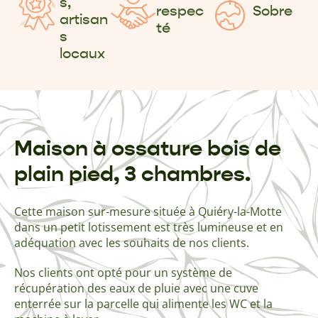
s,
respec
Sobre
artisan
té
s
locaux
Maison à ossature bois de
plain pied, 3 chambres.
Cette maison sur-mesure située à Quiéry-la-Motte
dans un petit lotissement est très lumineuse et en
adéquation avec les souhaits de nos clients.
Nos clients ont opté pour un système de
récupération des eaux de pluie avec une cuve
enterrée sur la parcelle qui alimente les WC et la