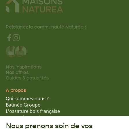
Rejoignez la communauté Naturéa :
Nos inspirations
Nos offres
Guides & actualités
A propos
Qui sommes-nous ?
Batinéo Groupe
L'ossature bois française
15 ans d'expertise
Nos engagements écologiques
Nous prenons soin de vos