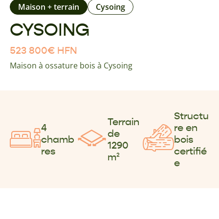
Maison + terrain
Cysoing
CYSOING
523 800
€
HFN
Maison à ossature bois à Cysoing
Structu
Terrain
4
re en
de
chamb
bois
1290
res
certifié
m²
e