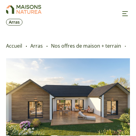
Arras
Nos inspirations
Accueil
Arras
Nos offres de maison + terrain
CY
Nos réalisations
Nos offres
Prendre RDV
+33 6 03 87 08 54