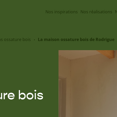
Nos inspirations
Nos réalisations
N
ns ossature bois
La maison ossature bois de Rodrigue
re bois