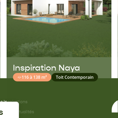
Inspiration Naya
116 à 138 m²
Toit Contemporain
s inspirations
s offres
s
ides & actualités