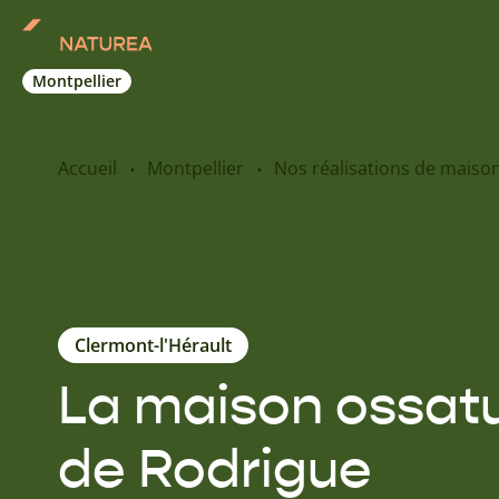
Montpellier
Accueil
Montpellier
Nos réalisations de maiso
Clermont-l'Hérault
La maison ossatu
de Rodrigue