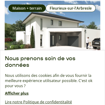
Maison + terrain
Fleurieux-sur-l'Arbresle
Nous prenons soin de vos
données
Nous utilisons des cookies afin de vous fournir la
meilleure expérience utilisateur possible. C'est ok
MAISON ETAGE A FLEURIEUX
pour vous ?
431 000
€
MAISON ETAGE A FLEURIEUX
Afficher plus
Lire notre Politique de confidentitalité