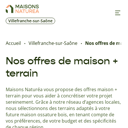
Villefranche-sur-Saône
Nos inspirations
Accueil
Villefranche-sur-Saône
Nos offres de mais
Nos réalisations
Nos offres de maison +
terrain
Nos offres
Maisons Naturéa vous propose des offres maison +
Prendre RDV
terrain pour vous aider à concrétiser votre projet
sereinement. Grâce à notre réseau d’agences locales,
+33 4 74 68 12 52
nous sélectionnons des terrains adaptés à votre
future maison ossature bois, en tenant compte de
vos préférences, de votre budget et des spécificités
de chaque région.