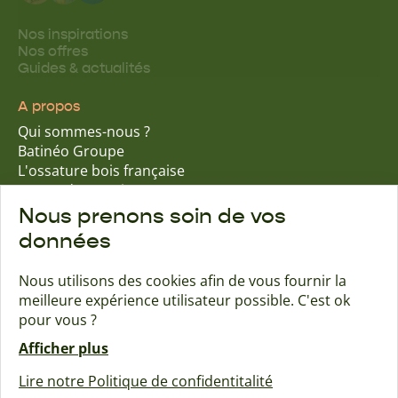
Nos inspirations
Nos offres
Guides & actualités
A propos
Qui sommes-nous ?
Batinéo Groupe
L'ossature bois française
15 ans d'expertise
Nos engagements écologiques
Nous prenons soin de vos
Nos garanties assurantielles
données
Nous utilisons des cookies afin de vous fournir la
meilleure expérience utilisateur possible. C'est ok
Trouver une agence
Contact
pour vous ?
Afficher plus
Maisons Naturéa
Lire notre Politique de confidentitalité
Créé avec passion par Pure illusion