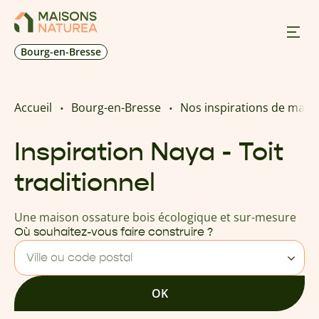
Bourg-en-Bresse
Nos inspirations
Accueil
Bourg-en-Bresse
Nos inspirations de mais
Nos réalisations
Inspiration Naya - Toit
traditionnel
Nos offres
Une maison ossature bois écologique et sur-mesure
Prendre RDV
Où souhaitez-vous faire construire ?
Ville ou code postal
+33 4 74 52 62 23
OK