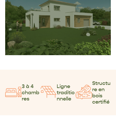
Structu
3 à 4
Ligne
re en
chamb
traditio
bois
res
nnelle
certifié