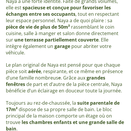
Naya a une forte identité. Faite de grands volumes,
elle est
spacieuse et conçue pour
favoriser les
échanges
entre ses occupants
, tout en respectant
leur espace personnel. Naya a de quoi plaire : sa
pièce de vie de plus de 50m²
rassemblant le coin
cuisine, salle à manger et salon donne directement
sur
une terrasse partiellement couverte
. Elle
intègre également un
garage
pour abriter votre
véhicule.
Le plan original de Naya est pensé pour que chaque
pièce soit
aérée
, respirante, et ce même en présence
d’une famille nombreus
e
. Grâce aux
grandes
fenêtres
de part et d’autre de la pièce centrale, Naya
bénéficie d’un éclairage en douceur toute la journée.
Toujours au rez-de-chaussée, la
suite parentale de
17m²
dispose de sa propre salle de bain. Le bloc
principal de la maison comporte un étage où on
trouve
les chambres enfants et une grande salle de
bain
.