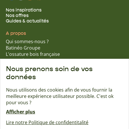
Nos inspirations
Nos offres
Guides & actualités
A propos
Qui sommes-nous ?
Batinéo Groupe
L'ossature bois française
15 ans d'expertise
Nos engagements écologiques
Nous prenons soin de vos
Nos garanties assurantielles
données
Nous utilisons des cookies afin de vous fournir la
meilleure expérience utilisateur possible. C'est ok
Trouver une agence
Contact
pour vous ?
Afficher plus
Maisons Naturéa
Lire notre Politique de confidentitalité
Créé avec passion par Pure illusion