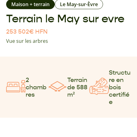
Maison + terrain
Le May-sur-Èvre
Terrain le May sur evre
253 502
€
HFN
Vue sur les arbres
Structu
2
Terrain
re en
chamb
de 588
bois
res
m²
certifié
e