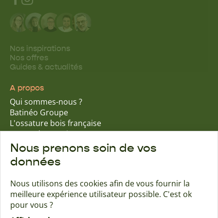
Nos inspirations
Nos offres
Guides & actualités
A propos
Qui sommes-nous ?
Batinéo Groupe
L'ossature bois française
15 ans d'expertise
Nos engagements écologiques
Nous prenons soin de vos
Nos garanties assurantielles
données
Nous utilisons des cookies afin de vous fournir la
meilleure expérience utilisateur possible. C'est ok
Trouver une agence
Contact
pour vous ?