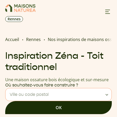
Rennes
Nos inspirations
Accueil
Rennes
Nos inspirations de maisons ossat
Nos réalisations
Inspiration Zéna - Toit
traditionnel
Nos offres
Une maison ossature bois écologique et sur-mesure
Prendre RDV
Où souhaitez-vous faire construire ?
Ville ou code postal
+33 2 23 25 12 39
OK