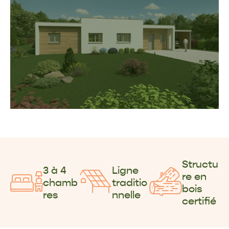
Structu
3 à 4
Ligne
re en
chamb
traditio
bois
res
nnelle
certifié