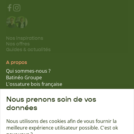
Nos inspirations
Nos offres
Guides & actualités
A propos
Qui sommes-nous ?
Batinéo Groupe
L'ossature bois française
15 ans d'expertise
Nos engagements écologiques
Nous prenons soin de vos
Nos garanties assurantielles
données
Nous utilisons des cookies afin de vous fournir la
meilleure expérience utilisateur possible. C'est ok
Trouver une agence
Contact