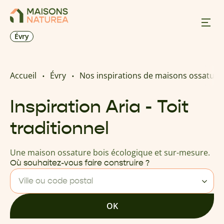
Évry
Nos inspirations
Accueil
Évry
Nos inspirations de maisons ossature
Nos réalisations
Inspiration Aria - Toit
traditionnel
Nos offres
Une maison ossature bois écologique et sur-mesure.
Prendre RDV
Où souhaitez-vous faire construire ?
Ville ou code postal
+33 9 83 28 46 95
OK