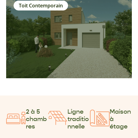
Toit Contemporain
2 à 5
Ligne
Maison
chamb
traditio
à
res
nnelle
étage