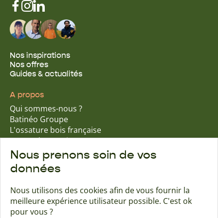
Nos inspirations
Nos offres
Guides & actualités
A propos
Qui sommes-nous ?
Batinéo Groupe
L'ossature bois française
15 ans d'expertise
Nos engagements écologiques
Nous prenons soin de vos
Nos garanties assurantielles
données
Nous utilisons des cookies afin de vous fournir la
meilleure expérience utilisateur possible. C'est ok
Trouver une agence
Contact
pour vous ?