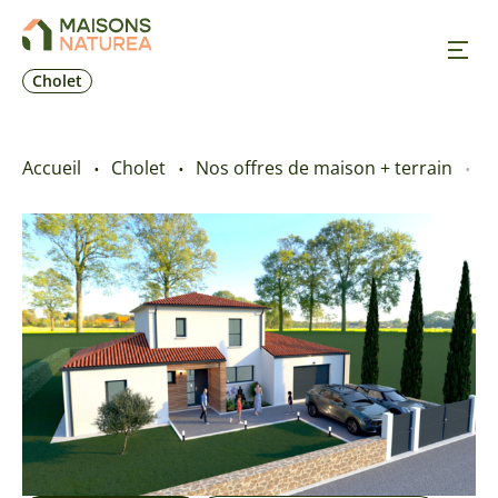
Cholet
Nos inspirations
Accueil
Cholet
Nos offres de maison + terrain
E
Nos réalisations
Nos offres
Prendre RDV
+33 2 41 62 30 84