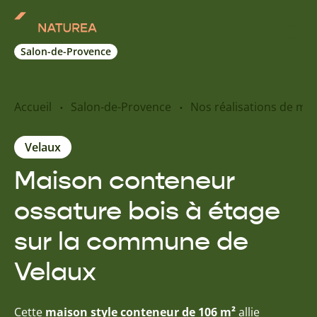
Salon-de-Provence
Nos inspirations
Accueil
Salon-de-Provence
Nos réalisations de ma
Nos réalisations
Velaux
Maison conteneur
Nos offres
ossature bois à étage
Prendre RDV
sur la commune de
Velaux
+33 4 42 55 70 10
Cette
maison style conteneur de 106 m²
allie