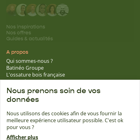
Nos inspirations
Nos offres
Guides & actualités
A propos
Qui sommes-nous ?
Batinéo Groupe
L'ossature bois française
15 ans d'expertise
Nos engagements écologiques
Nous prenons soin de vos
Nos garanties assurantielles
données
Nous utilisons des cookies afin de vous fournir la
meilleure expérience utilisateur possible. C'est ok
Trouver une agence
Contact
pour vous ?
Afficher plus