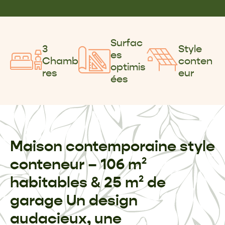
Surfac
3
Style
es
Chamb
conten
optimis
res
eur
ées
Maison contemporaine style
conteneur – 106 m²
habitables & 25 m² de
garage Un design
audacieux, une