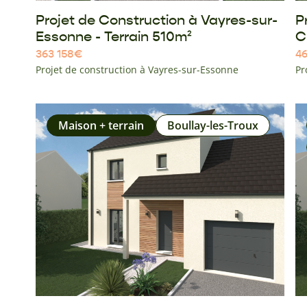
Projet de Construction à Vayres-sur-
P
Essonne - Terrain 510m²
C
363 158
€
46
Projet de construction à Vayres-sur-Essonne
Pr
Maison + terrain
Boullay-les-Troux