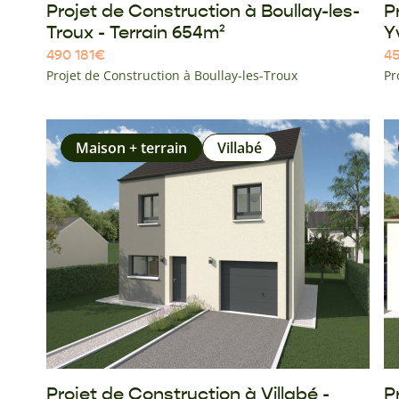
Projet de Construction à Boullay-les-
P
Troux - Terrain 654m²
Y
490 181
€
45
Projet de Construction à Boullay-les-Troux
Pr
Maison + terrain
Villabé
Projet de Construction à Villabé -
P